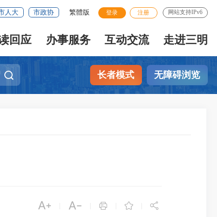
市人大
市政协
繁體版
网站支持IPv6
登录
注册
读回应
办事服务
互动交流
走进三明
长者模式
无障碍浏览





|
|
|
|