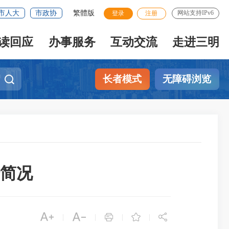
市人大
市政协
繁體版
网站支持IPv6
登录
注册
读回应
办事服务
互动交流
走进三明
长者模式
无障碍浏览
行简况





|
|
|
|